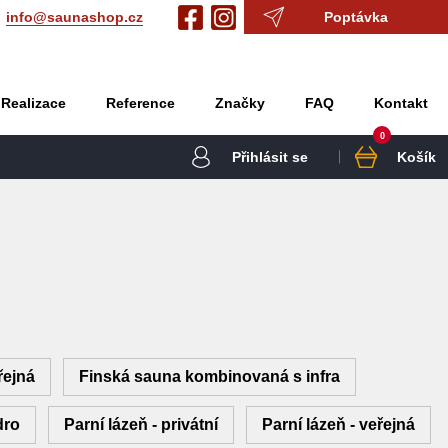
info@saunashop.cz
Poptávka
Realizace
Reference
Značky
FAQ
Kontakt
0
Přihlásit se
Košík
řejná
Finská sauna kombinovaná s infra
dro
Parní lázeň - privátní
Parní lázeň - veřejná