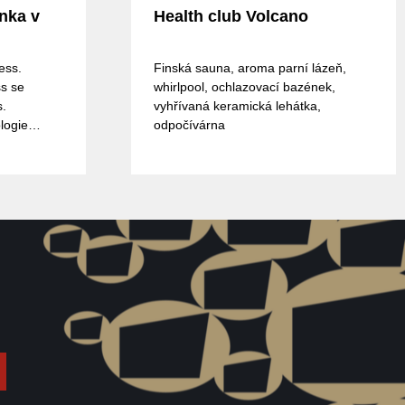
nka v
Health club Volcano
ess.
Finská sauna, aroma parní lázeň,
s se
whirlpool, ochlazovací bazének,
s.
vyhřívaná keramická lehátka,
logie
odpočívárna
řní,solnou
ní
edová