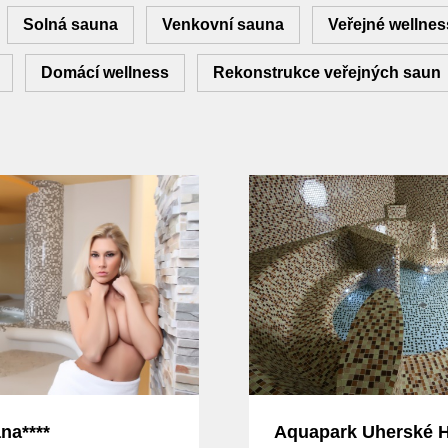
Solná sauna
Venkovní sauna
Veřejné wellnes
Domácí wellness
Rekonstrukce veřejných saun
na****
Aquapark Uherské H