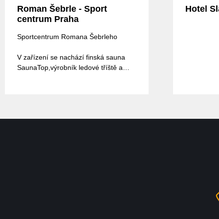
Roman Šebrle - Sport
Hotel S
centrum Praha
Sportcentrum Romana Šebrleho
V zařízení se nachází finská sauna
SaunaTop,výrobník ledové tříště a
parní technologie s parní lázní ,vše
instaloval SaunaTop
RS Sportcentrum se nachází v
těsném sousedství šáreckého údolí,
které je překrásnou pražskou přírodní
památkou.
RS Sportcentrum je otevřeno všem
sportovcům bez ohledu na věk či
výkonnost. Areál je zároveň vhodný
pro pořádání privátních turnajů,
firemních akcí či narozeninových
oslav spojených se sportem.