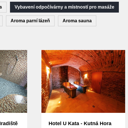
s
Vybavení odpočívárny a místností pro masáže
Aroma parní lázeň
Aroma sauna
radiště
Hotel U Kata - Kutná Hora