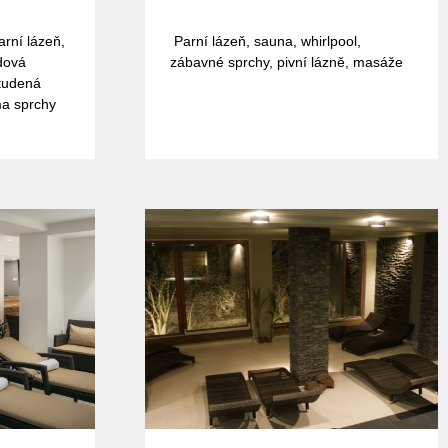
arní lázeň,
Parní lázeň, sauna, whirlpool,
edová
zábavné sprchy, pivní lázně, masáže
studená
ma sprchy