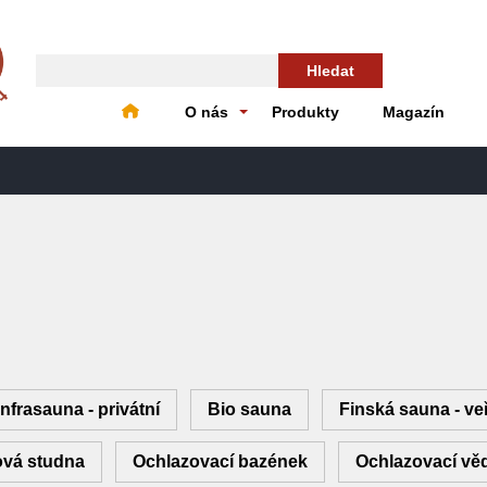
Hledat
O nás
Produkty
Magazín
Infrasauna - privátní
Bio sauna
Finská sauna - ve
vá studna
Ochlazovací bazének
Ochlazovací vě