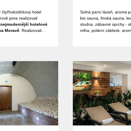
í čtyřhvězdičkový hotel
Solná parní lázeň, aroma p
rově jsme realizovali
bio sauna, finská sauna, l
a nejmodernější hotelové
studna, zábavné sprchy - 
na Moravě
. Realizovali
mlha, polární záblesk, aro
inskou bio saunu,sennoi
kou saunu,parní lázeň
í lázeň solnou,zážitkové
olární bouře,ledová
frakabinu Physiotherm.