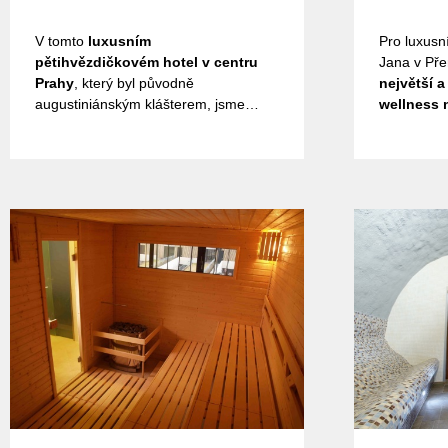
V tomto
luxusním
Pro luxusn
pětihvězdičkovém hotel v centru
Jana v Pře
Prahy
, který byl původně
největší 
augustiniánským klášterem, jsme
wellness 
vybavili wellness. Dodali jsme finskou
jsme zde f
saunu c cedru s bio
saunu,fins
topidlem,ochclazovací sprchy,parní
aroma,parn
lázeň a masážní hammah.
sprchy - p
jeskyně,in