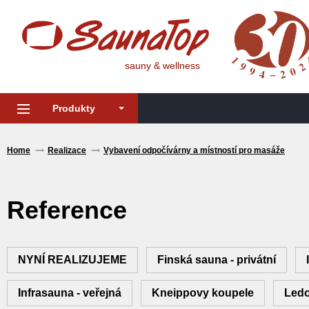
sauny & wellness
Produkty
Home
Realizace
Vybavení odpočívárny a místností pro masáže
Reference
NYNÍ REALIZUJEME
Finská sauna - privátní
Infrasauna - veřejná
Kneippovy koupele
Ledo