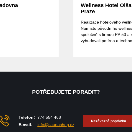
ladovna
Wellness Hotel Olša
Praze
Realizace hotelového welln
Namísto původního wellnes
společně s firmou PP 53 a.
vybudovali potírna a techno
wellness a to finskou saunu
venkovní,finskou saunu vnit
saunu,tropickou saunu,par
lázeň,whirlpool,ochlazovací
bazén,ochlazovací vědro,l
studna.
POTŘEBUJETE PORADIT?
Telefon:
774 554 468
Nezávazná poptávka
E-mail:
info@saunashop.cz