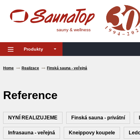
sauny & wellness
Produkty
Home
Realizace
Finská sauna - veřejná
Reference
NYNÍ REALIZUJEME
Finská sauna - privátní
Infrasauna - veřejná
Kneippovy koupele
Ledo