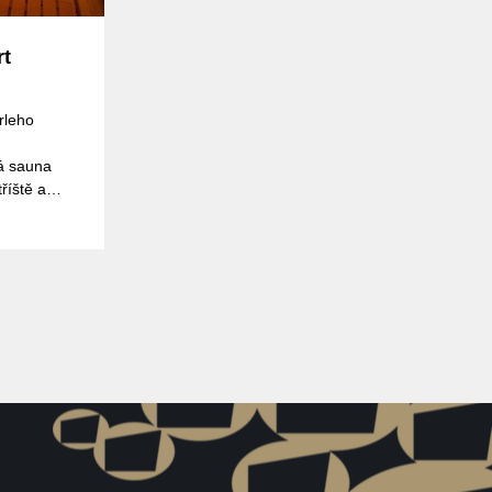
rt
rleho
ká sauna
říště a
zní ,vše
í v
ho údolí,
ou přírodní
no všem
věk či
ň vhodný
najů,
nových