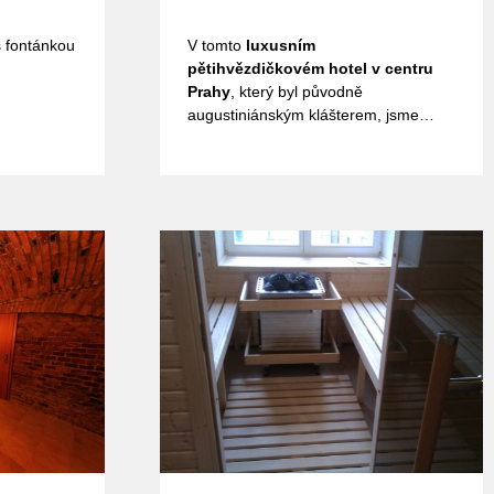
s fontánkou
V tomto
luxusním
pětihvězdičkovém hotel v centru
Prahy
, který byl původně
augustiniánským klášterem, jsme
vybavili wellness. Dodali jsme finskou
saunu c cedru s bio
topidlem,ochclazovací sprchy,parní
lázeň a masážní hammah.