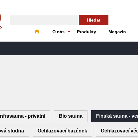
Hledat
O nás
Produkty
Magazín
Infrasauna - privátní
Bio sauna
Finská sauna - ve
vá studna
Ochlazovací bazének
Ochlazovací vě