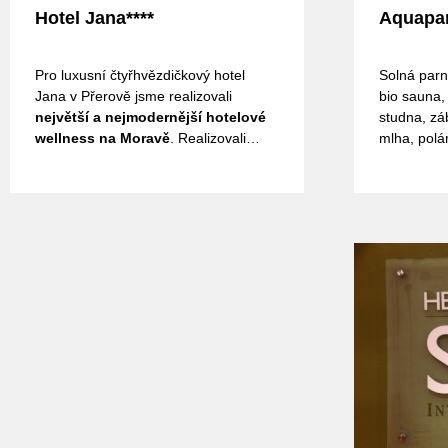
Hotel Jana****
Aquapar
Pro luxusní čtyřhvězdičkový hotel
Solná parn
Jana v Přerově jsme realizovali
bio sauna,
největší a nejmodernější hotelové
studna, zá
wellness na Moravě
. Realizovali
mlha, polá
jsme zde finskou bio saunu,sennoi
saunu,finskou saunu,parní lázeň
aroma,parní lázeň solnou,zážitkové
sprchy - polární bouře,ledová
jeskyně,infrakabinu Physiotherm.