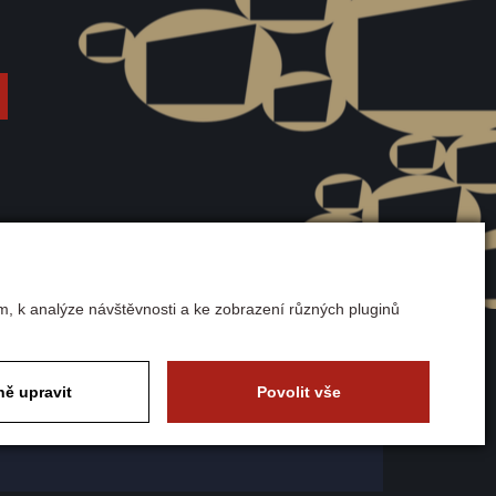
m.
sových
y, relaxační
ivkou a
ání raket
m, k analýze návštěvnosti a ke zobrazení různých pluginů
uvy
ě upravit
Povolit vše
tky