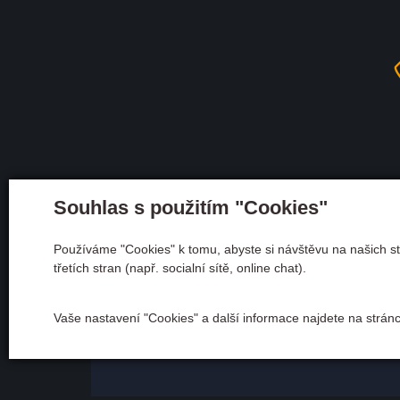
Souhlas s použitím "Cookies"
Používáme "Cookies" k tomu, abyste si návštěvu na našich st
třetích stran (např. socialní sítě, online chat).
Adresa
Andělská 600/10 28401 K
Vaše nastavení "Cookies" a další informace najdete na strán