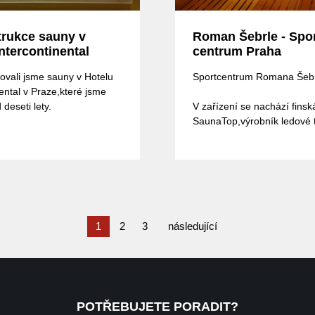
rukce sauny v
Roman Šebrle - Spo
ntercontinental
centrum Praha
ovali jsme sauny v Hotelu
Sportcentrum Romana Šeb
ental v Praze,které jsme
 deseti lety.
V zařízení se nachází fins
SaunaTop,výrobník ledové t
parní technologie s parní lá
instaloval SaunaTop
RS Sportcentrum se nacház
těsném sousedství šárecké
které je překrásnou pražsk
památkou.
1
2
3
následující
RS Sportcentrum je otevře
sportovcům bez ohledu na 
výkonnost. Areál je zárove
pro pořádání privátních tur
POTŘEBUJETE PORADIT?
firemních akcí či narozeni