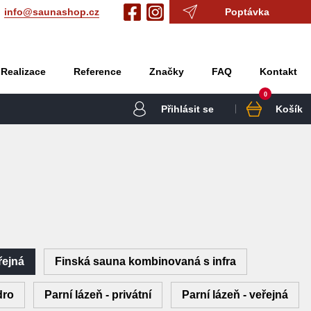
info@saunashop.cz
Poptávka
Realizace
Reference
Značky
FAQ
Kontakt
0
Přihlásit se
Košík
řejná
Finská sauna kombinovaná s infra
dro
Parní lázeň - privátní
Parní lázeň - veřejná