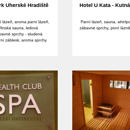
k Uherské Hradiště
Hotel U Kata - Kutn
í lázeň, aroma parní lázeň,
Parní lázeň, sauna, whirlpo
 finská sauna, ledová
zábavné sprchy, pivní láz
bavné sprchy - studená
rní záblesk, aroma sprchy