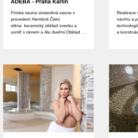
ADEBA - Praha Karlín
Finská sauna vestavěná sauna v
Realizace 
provedení Hemlock.Čelní
návrhu a p
stěna keramický obklad zvenku a
technologií
uvnitř s oknem a Alu dveřmi.Obklad je
a konstruk
z karamiky i za topidlem.Topidlo Sawo
s regulací SaunaTop Claret Easy.
Sauna slouží pro privátní wellness se
Spa bazénem.