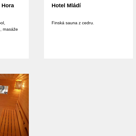
á Hora
Hotel Mládí
ol,
Finská sauna z cedru.
ně, masáže