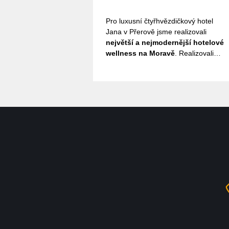
Pro luxusní čtyřhvězdičkový hotel
Jana v Přerově jsme realizovali
největší a nejmodernější hotelové
wellness na Moravě
. Realizovali
jsme zde finskou bio saunu,sennoi
saunu,finskou saunu,parní lázeň
aroma,parní lázeň solnou,zážitkové
sprchy - polární bouře,ledová
jeskyně,infrakabinu Physiotherm.