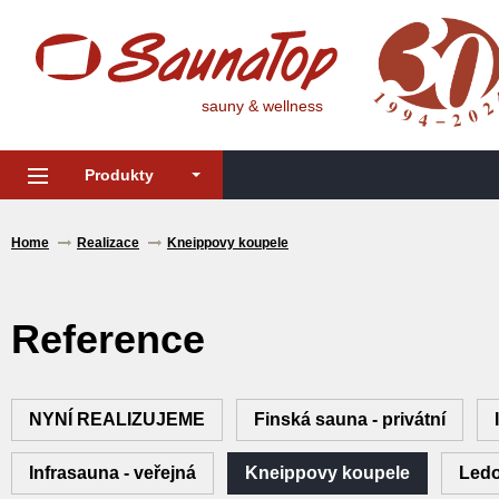
sauny & wellness
Produkty
Home
Realizace
Kneippovy koupele
Reference
NYNÍ REALIZUJEME
Finská sauna - privátní
Infrasauna - veřejná
Kneippovy koupele
Ledo