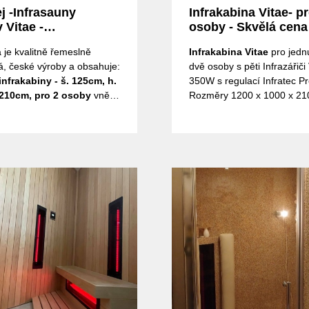
j -Infrasauny
Infrakabina Vitae- p
 Vitae -
osoby - Skvělá cena
rodej vzorku ze
 je kvalitně řemeslně
Infrakabina Vitae
pro jedn
omu- VÝHODNÁ
, české výroby a obsahuje:
dvě osoby s pěti Infrazářiči
hned k odběru!
nfrakabiny - š. 125cm, h.
350W s regulací Infratec P
 210cm, pro 2 osoby
vnější
Rozměry 1200 x 1000 x 2
obklad ze severského smrku,
.Smrkové palubky uvnitř, z
 konstrukce stěn tl. 7cm
hemlockové palubky. Dveře
t, opěrky zad a kryty zářičů
kalené sklo s Dorma panty
bezsukové vrby ABACHI
intezity infrazářičů.
Včetn
skleněné s čirým 8mm
a montáže.
loskleněná pohledová
pečnostní zavírání na
nty Dorma, madlo
,LED osvětlení ve
astní podlaha. Technologie
:
5 ks širokospektrálních
ů Philips Vitae
o výkonu
vají infrazáření krátké
ní IR-B a dlouhé IR-C, jsou