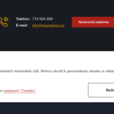
né zářiče Nextrema DARK.
ní si lze regulovat intenzitu
Krásné osvícení umocnuje
Telefon:
774 554 468
 prožitek z realizace
Nezávazná poptávka
E-mail:
info@saunashop.cz
na další výzvy! Napište
ude vypadat vysněná
i ve vaší koupelně :-)
Obchodní podmínky
ránkách maximálně užili. Mohou sloužit k personalizaci obsahu a rekla
Ochrana osobních údajů
Odstoupení od kupní smlo
Doprava a platba
utná Hora
Ručn
ce
nastavení "Cookies".
Financování prodej na splá
Nastavení soukromí