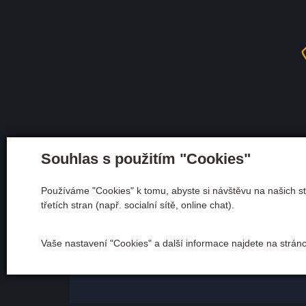
infračerve
Díky ovládá
prohřevu. 
atmosféru a
Těšíme se 
nám jak b
infrasauna 
Souhlas s použitím "Cookies"
Používáme "Cookies" k tomu, abyste si návštěvu na našich st
třetích stran (např. socialní sítě, online chat).
Adresa
Andělská 600/10 28401 K
Vaše nastavení "Cookies" a další informace najdete na strán