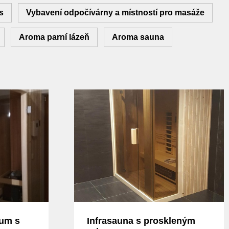
s
Vybavení odpočívárny a místností pro masáže
Aroma parní lázeň
Aroma sauna
mum s
Infrasauna s proskleným