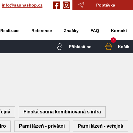
info@saunashop.cz
Poptávka
Realizace
Reference
Značky
FAQ
Kontakt
0
Přihlásit se
Košík
řejná
Finská sauna kombinovaná s infra
dro
Parní lázeň - privátní
Parní lázeň - veřejná