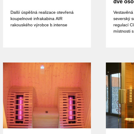
dvě osob
Další úspěšná realizace otevřená
Vestavěná 
koupelnové infrakabina AIR
severský sm
rakouského výrobce b.intense
regulací Cl
místnosti 