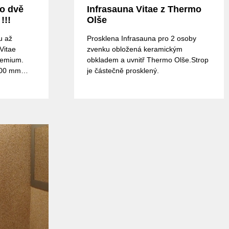
ro dvě
Infrasauna Vitae z Thermo
 !!!
Olše
u až
Prosklena Infrasauna pro 2 osoby
 Vitae
zvenku obložená keramickým
remium.
obkladem a uvnitř Thermo Olše.Strop
100 mm
je částečně prosklený.
venku
 kouřové
. Regulace
ě dopravy