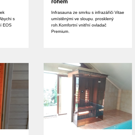
rohem
bek
Infrasauna ze smrku s infrazářiči Vitae
Abychi s
umístěnými ve sloupu. prosklený
cí EOS
roh.Komfortní vnitřní ovladač
Premium.