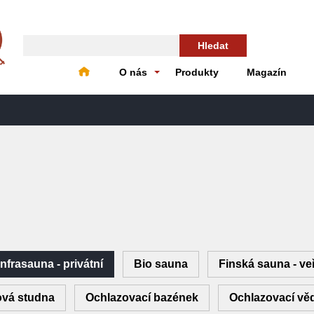
Hledat
O nás
Produkty
Magazín
Infrasauna - privátní
Bio sauna
Finská sauna - ve
vá studna
Ochlazovací bazének
Ochlazovací vě