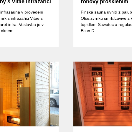
y s Vitae infrazářiči
rohový prosklením
infrasauna v provedení
Finská sauna uvnitř z palu
rk s infrazářiči Vitae s
Olše,zvrnku smrk.Lavive z 
aret infra..Vestavba je v
topidlem Sawotec a regula
s oknem.
Econ D.