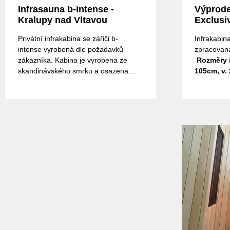
Infrasauna b-intense -
Výprode
Kralupy nad Vltavou
Exclusiv
Glass,p
Privátní infrakabina se zářiči b-
Infrakabina
showro
intense vyrobená dle požadavků
zpracovaná
CENA- i
zákazníka. Kabina je vyrobena ze
Rozměry i
skandinávského smrku a osazena
105cm, v.
dvěmi aerodynamickými lehátky, do
a vnitřní 
kterých jsou osazeny infrazářiče b-
sendvičová
intense.
lavice, roš
z africké 
dveře celo
sklem - ce
stěna, bez
magnet,pa
SaunaTop
stropě
,vl
Infrasauny
infrazářič
350W, vydá
IR-A, střed