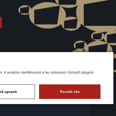
m, k analýze návštěvnosti a ke zobrazení různých pluginů
uvy
ě upravit
Povolit vše
tky