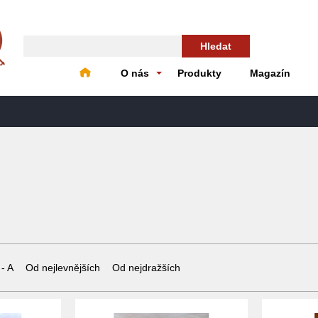
Hledat
O nás
Produkty
Magazín
 - A
Od nejlevnějších
Od nejdražších