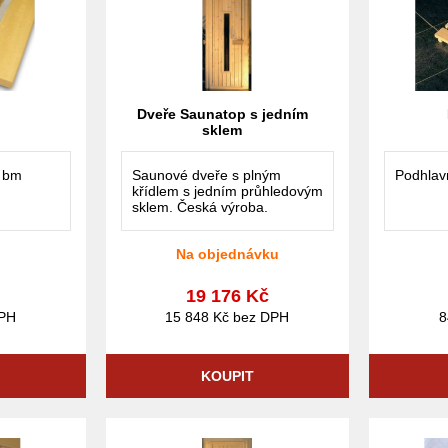
Dveře Saunatop s jedním
sklem
a bm
Saunové dveře s plným
Podhlavn
křídlem s jedním průhledovým
sklem. Česká výroba.
Na objednávku
19 176 Kč
DPH
15 848 Kč bez DPH
8
KOUPIT