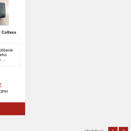
 Collaxx
blíbené
šeho
.
ádání
tory.
č
 DPH