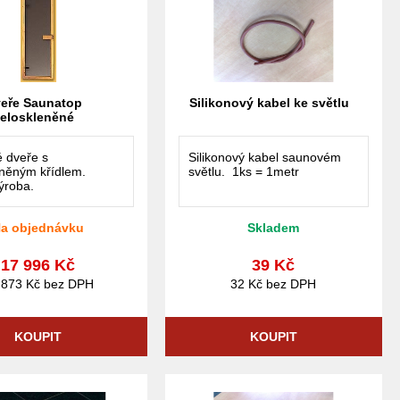
eře Saunatop
Silikonový kabel ke světlu
eloskleněné
 dveře s
Silikonový kabel saunovém
eněným křídlem.
světlu. 1ks = 1metr
ýroba.
a objednávku
Skladem
17 996 Kč
39 Kč
 873 Kč bez DPH
32 Kč bez DPH
KOUPIT
KOUPIT