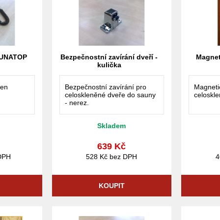
AUNATOP
Bezpečnostní zavírání dveří -
Magneti
kulička
men
Bezpečnostní zavírání pro
Magneti
celoskleněné dveře do sauny
celoskl
- nerez.
Skladem
č
639 Kč
DPH
528 Kč bez DPH
4
KOUPIT