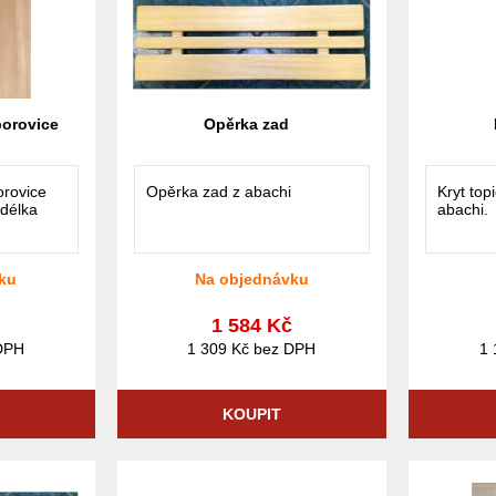
borovice
Opěrka zad
orovice
Opěrka zad z abachi
Kryt top
délka
abachi.
ku
Na objednávku
č
1 584 Kč
DPH
1 309 Kč bez DPH
1 
KOUPIT