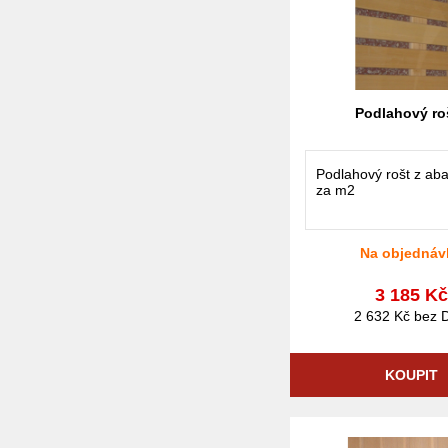
Podlahový ro
Podlahový rošt z aba
za m2
Na objednáv
3 185 K
2 632 Kč bez 
KOUPIT