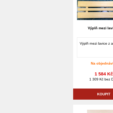
Výplň mezi lav
Výplň mezi lavice z 
Na objednáv
1 584 K
1 309 Kč bez 
KOUPIT