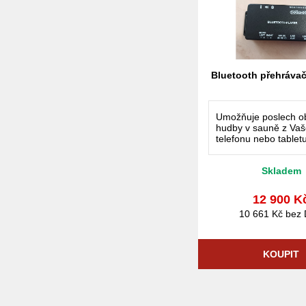
Bluetooth přehrávač
Umožňuje poslech o
hudby v sauně z Va
telefonu nebo tabletu
Dřevěné dálkové ovl
umístěné v sauně.
Skladem
Neobsahuje reproduk
12 900 K
10 661 Kč bez
KOUPIT