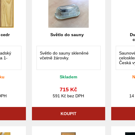
 cedr
Světlo do sauny
Dv
c
nadský
Světlo do sauny skleněné
Saunové
a 1-
včetně žárovky.
celoskl
Česká v
ku
Skladem
N
č
715 Kč
DPH
591 Kč bez DPH
14
KOUPIT