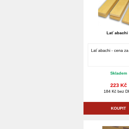
Lať abachi
Lať abachi - cena z
Skladem
223 Kč
184 Kč bez 
KOUPIT