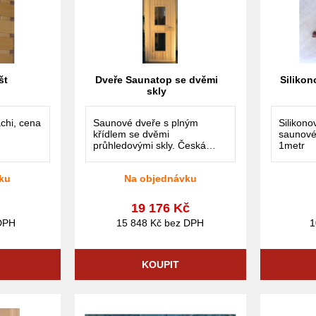
št
Dveře Saunatop se dvěmi
Silikon
skly
chi, cena
Saunové dveře s plným
Silikono
křídlem se dvěmi
saunové
průhledovými skly. Česká
1metr
výroba.
ku
Na objednávku
č
19 176 Kč
DPH
15 848 Kč bez DPH
1
KOUPIT