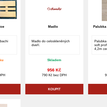
ice
Madlo
Palubka
abachi
Madlo do celoskleněných
Palubka
dveří.
soft pro
4,2m c
ku
Skladem
č
956 Kč
DPH
790 Kč bez DPH
9
KOUPIT