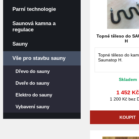
Parní technologie
Saunová kamna a
regulace
Topné těleso do S
H
Sauny
Topné těleso do ka
Vše pro stavbu sauny
Saunatop H.
Dřevo do sauny
Skladem
Dveře do sauny
1 452 K
Elektro do sauny
1 200 Kč bez 
Vybavení sauny
KOUPIT