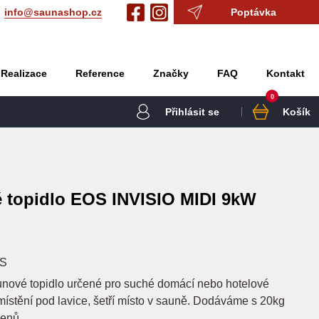
info@saunashop.cz
Poptávka
Realizace
Reference
Značky
FAQ
Kontakt
0
Přihlásit se
Košík
 topidlo EOS INVISIO MIDI 9kW
S
unové topidlo určené pro suché domácí nebo hotelové
ístění pod lavice, šetří místo v sauně. Dodáváme s 20kg
enů.