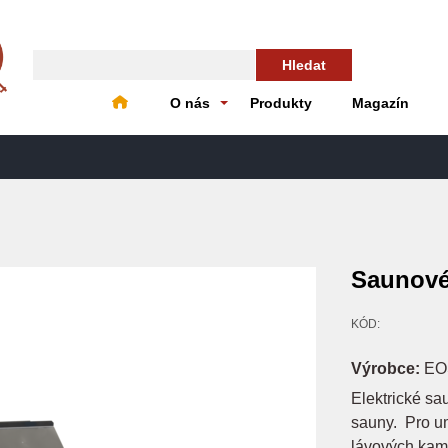
Hledat
O nás
Produkty
Magazín
Saunové
KÓD:
Výrobce:
EO
Elektrické sa
sauny. Pro um
lávových kam