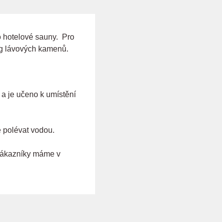
o hotelové sauny. Pro
kg lávových kamenů.
 a je učeno k umístění
é polévat vodou.
 zákazníky máme v