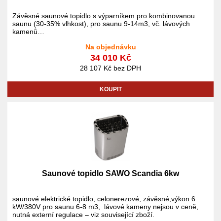
Závěsné saunové topidlo s výparníkem pro kombinovanou
saunu (30-35% vlhkost), pro saunu 9-14m3, vč. lávových
kamenů
v ceně topidla není externí regulace
Na objednávku
34 010 Kč
28 107 Kč bez DPH
KOUPIT
Saunové topidlo SAWO Scandia 6kw
saunové elektrické topidlo, celonerezové, závěsné,výkon 6
kW/380V pro saunu 6-8 m3, lávové kameny nejsou v ceně,
nutná externí regulace – viz související zboží.