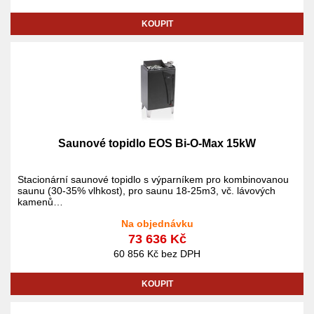
KOUPIT
Saunové topidlo EOS Bi-O-Max 15kW
Stacionární saunové topidlo s výparníkem pro kombinovanou
saunu (30-35% vlhkost), pro saunu 18-25m3, vč. lávových
kamenů
v ceně topidla není externí regulace
Na objednávku
73 636 Kč
60 856 Kč bez DPH
KOUPIT