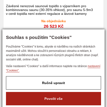
Závěsné nerezové saunové topidlo s výparníkem pro
kombinovanou saunu (30-35% vlhkost), pro saunu 5-9m3
v ceně topidla není externí regulace a lávové kameny
Na objednávku
26 523 Kč
21 920 Kč bez DPH
Souhlas s použitím "Cookies"
KOUPIT
Používáme "Cookies" k tomu, abyste si návštěvu na našich stránkách
maximálně užili. Mohou sloužit k personalizaci obsahu a reklam, k
analýze návštěvnosti a ke zobrazení různých pluginů třetích stran (např.
socialní sítě, online chat).
Vaše nastavení "Cookies" a další informace najdete na stránce
nastavení
"Cookies".
ECON D4 pro suchou saunu
Ručně upravit
Regulátor pro ovládání saunových topidel do výkonu 9kW.
Umožňuje ovládat světlo v sauně, automaticky rozpozná typ
Povolit vše
světelného zdroje, nastavit dobu topení bez omezení, má
časovač zapnutí a bezpečnostní funkci LIFE GUARD. Zobrazí