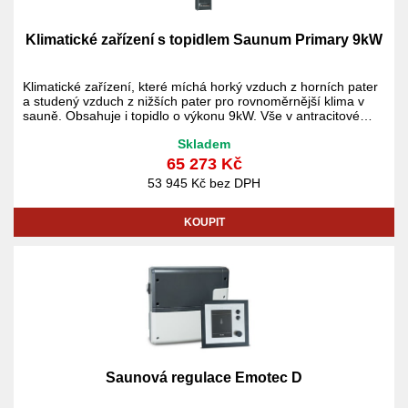
Klimatické zařízení s topidlem Saunum Primary 9kW
Klimatické zařízení, které míchá horký vzduch z horních pater
a studený vzduch z nižších pater pro rovnoměrnější klima v
sauně. Obsahuje i topidlo o výkonu 9kW. Vše v antracitové
barvě. V ceně není ovládací jednotka a kameny.
Skladem
65 273 Kč
53 945 Kč bez DPH
KOUPIT
Saunová regulace Emotec D