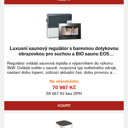
Luxusní saunový regulátor s barevnou dotykovou
obrazovkou pro suchou a BIO saunu EOS
EMOTOUCH 3
Regulátor ovládá saunová topidla s výparníkem do výkonu
9kW. Ovládá světlo v sauně, rozpozná typ světelného zdroje,
nastaví dobu topení, zobrazí aktuální čas, dobu provozu a
teplotu včetně kontroly aktuální teploty v sauně, má týdenní
Na objednávku
časovač.
70 987 Kč
58 667 Kč bez DPH
KOUPIT