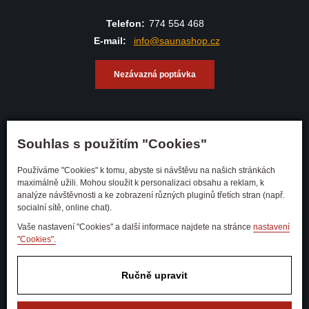
Telefon:
774 554 468
E-mail:
info@saunashop.cz
Nezávazná poptávka
Souhlas s použitím "Cookies"
Adresa
Andělská 600/10 28401 Kutná
Používáme "Cookies" k tomu, abyste si návštěvu na našich stránkách
Hora
maximálně užili. Mohou sloužit k personalizaci obsahu a reklam, k
analýze návštěvnosti a ke zobrazení různých pluginů třetích stran (např.
socialní sítě, online chat).
Obchodní podmínky
Ochrana osobních údajů
Vaše nastavení "Cookies" a další informace najdete na stránce
nastavení
"Cookies".
Odstoupení od kupní smlouvy
Doprava a platba
Financování prodej na splátky
Ručně upravit
Nastavení soukromí