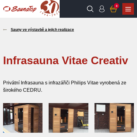
0
Sauny ve výstavbě a jejich realizace
Infrasauna Vitae Creativ
Privátní Infrasauna s infrazářiči Philips Vitae vyrobená ze
širokého CEDRU.