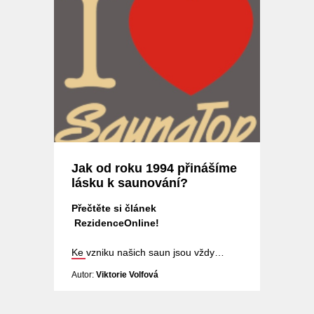
Jak od roku 1994 přinášíme
lásku k saunování?
Přečtěte si článek
RezidenceOnline!
Ke vzniku našich saun jsou vždy
používány dvě ingredience -
láska k
Autor:
Viktorie Volfová
saunování a kvalitní řemeslná
práce.