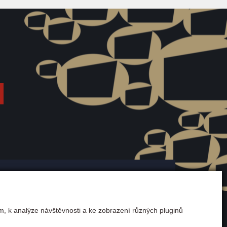
m, k analýze návštěvnosti a ke zobrazení různých pluginů
uvy