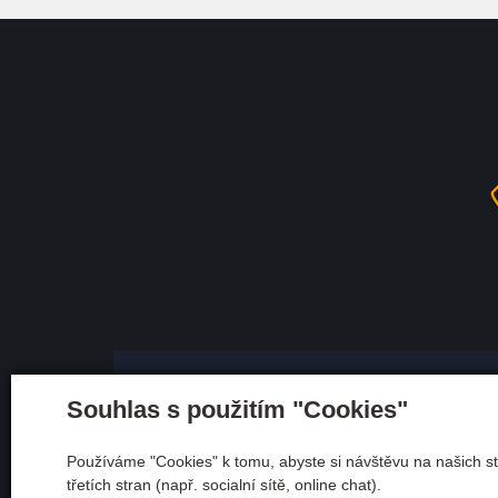
Souhlas s použitím "Cookies"
Používáme "Cookies" k tomu, abyste si návštěvu na našich st
Adresa
třetích stran (např. socialní sítě, online chat).
Andělská 600/10 28401 K