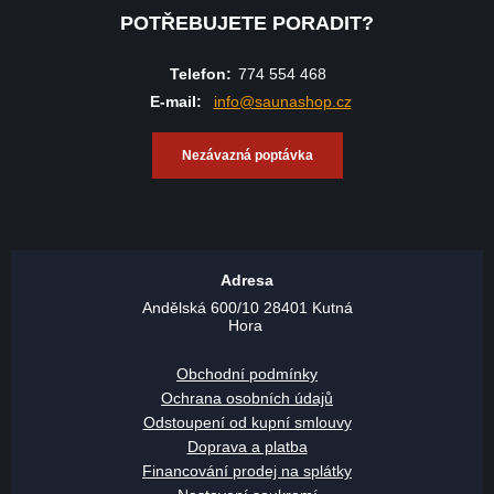
POTŘEBUJETE PORADIT?
Telefon:
774 554 468
E-mail:
info@saunashop.cz
Nezávazná poptávka
Adresa
Andělská 600/10 28401 Kutná
Hora
Obchodní podmínky
Ochrana osobních údajů
Odstoupení od kupní smlouvy
Doprava a platba
Financování prodej na splátky