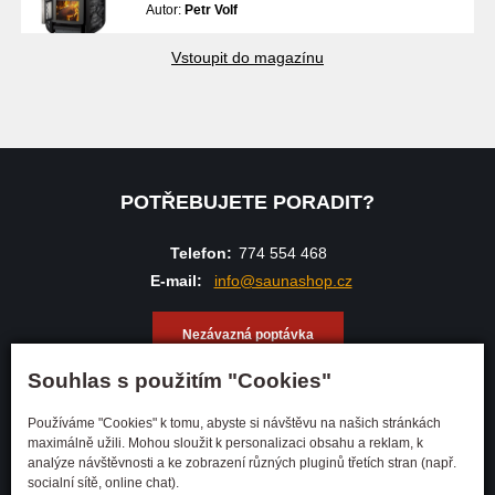
Autor:
Petr Volf
Vstoupit do magazínu
POTŘEBUJETE PORADIT?
Telefon:
774 554 468
E-mail:
info@saunashop.cz
Nezávazná poptávka
Souhlas s použitím "Cookies"
Používáme "Cookies" k tomu, abyste si návštěvu na našich stránkách
maximálně užili. Mohou sloužit k personalizaci obsahu a reklam, k
Adresa
analýze návštěvnosti a ke zobrazení různých pluginů třetích stran (např.
socialní sítě, online chat).
Andělská 600/10 28401 Kutná