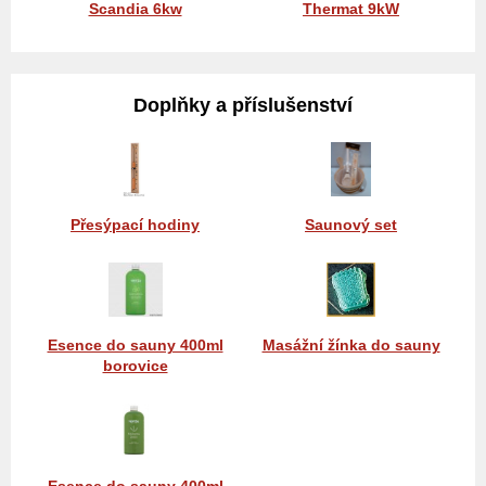
Scandia 6kw
Thermat 9kW
Doplňky a příslušenství
Přesýpací hodiny
Saunový set
Esence do sauny 400ml
Masážní žínka do sauny
borovice